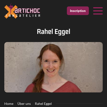
Zur Startseite
Zur mobilen Navigation
Zur Suche
Zum Hauptinhalt
Zum Fussbereich
Inscription
Rahel Eggel
Home
Über uns
Rahel Eggel