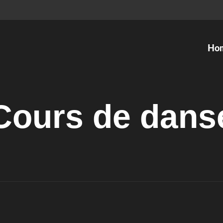
Ho
Cours de danse
Ateliers
Cours de dans
Kids Dance
Ballett
Ballett
Tango A
Modern Jazz
Gesellsc
Organic Dance
Tanzthea
Contemporary Dance
Contemp
Hip Hop