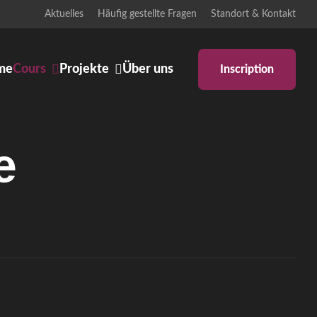
Aktuelles
Häufig gestellte Fragen
Standort & Kontakt
me
Cours
Projekte
Über uns
Inscription
Ankündigungen
Body & Mind
Bühne
e
Schulprojekte
Zeitgenössisches Pilates
rgentino
Iyengar Yoga
haftstanz
Pilates: Schwangerschaft &
Rückbildung
ter inklusiv
Pilates Reformer
orary Dance