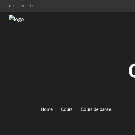
Zur Startseite
Zur Hauptnavigation
Zur Suche
Zum Hauptinhalt
Zum Fussbereich
de
en
fr
Home
Cours
Cours de danse