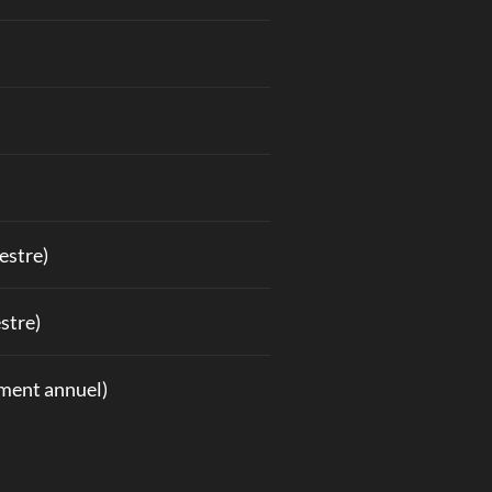
estre)
stre)
ement annuel)