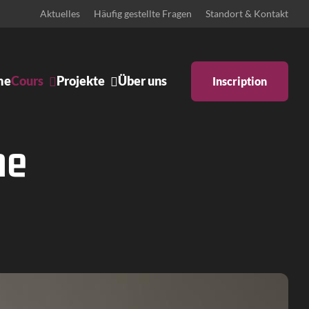
Aktuelles
Häufig gestellte Fragen
Standort & Kontakt
me
Cours
Projekte
Über uns
Inscription
Ankündigungen
Body & Mind
ne
Bühne
Schulprojekte
Zeitgenössisches Pilates
gentino
Iyengar Yoga
haftstanz
Pilates: Schwangerschaft &
Rückbildung
ter inklusiv
Pilates Reformer
orary Dance