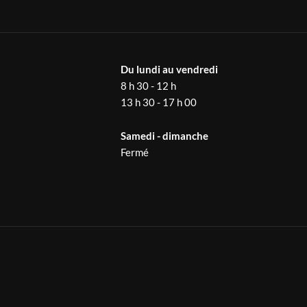
Du lundi au vendredi
8 h 30 - 12 h
13 h 30 - 17 h 00
Samedi - dimanche
Fermé