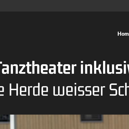
Hom
Tanzkurse
Ateliers
Tanztheater inklusi
Kids Dance
Ballett
e Herde weisser Sc
Ballett
Tango Ar
Modern Dance
Gesellsch
Organic Dance
Inklusive
Contemporary Dance
Flamenco
Hip Hop