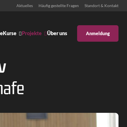
Aktuelles
Häufig gestellte Fragen
Standort & Kontakt
e
Kurse
Projekte
Über uns
Anmeldung
Ankündigungen
Body & Mind
v
Bühne
Schulprojekte
Zeitgenössisches Pilates
hafe
gentino
Iyengar Yoga
aftstanz
Pilates: Schwangerschaft &
Rückbildung
s Tanzen
Pilates Reformer