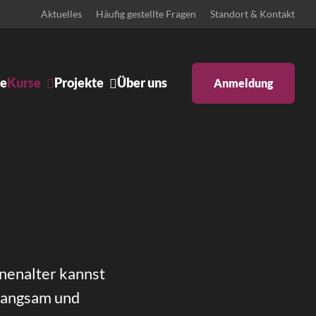
Aktuelles
Häufig gestellte Fragen
Standort & Kontakt
e
Kurse
Projekte
Über uns
Anmeldung
Ankündigungen
Body & Mind
Bühne
Schulprojekte
Zeitgenössisches Pilates
gentino
Iyengar Yoga
aftstanz
Pilates: Schwangerschaft &
Rückbildung
s Tanzen
Pilates Reformer
enenalter kannst
 langsam und