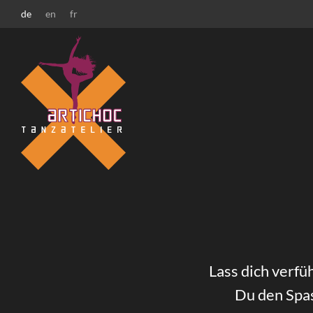
Zur Startseite
Zur Hauptnavigation
Zur Suche
Zum Hauptinhalt
Zum Fussbereich
de
en
fr
Lass dich verfü
Du den Spas