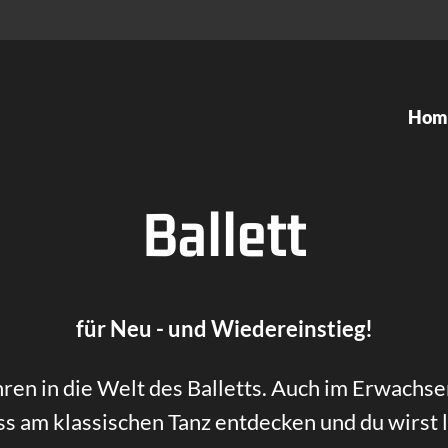
Hom
Tanzkurse
Ateliers
Ballett
Kids Dance
Ballett
Ballett
Tango Ar
Modern Dance
Gesellsch
für Neu - und Wiedereinstieg!
Organic Dance
Inklusive
hren in die Welt des Balletts. Auch im Erwachs
Contemporary Dance
Flamenco
s am klassischen Tanz entdecken und du wirst
Hip Hop