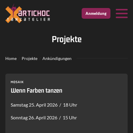
Zur Startseite
Zur mobilen Navigation
Zur Suche
Zum Hauptinhalt
Zum Fussbereich
Anmeldung
Projekte
Home
Projekte
Ankündigungen
MOSAIK
Wenn Farben tanzen
Samstag 25. April 2026 / 18 Uhr
Sonntag 26. April 2026 / 15 Uhr